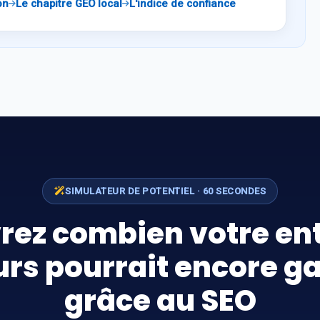
on
Le chapitre GEO local
L'indice de confiance
SIMULATEUR DE POTENTIEL · 60 SECONDES
rez combien votre ent
urs pourrait encore g
grâce au SEO