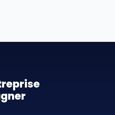
reprise
agner