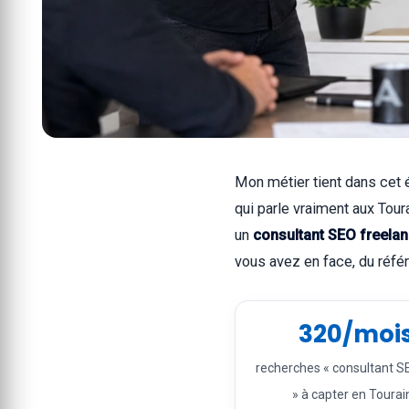
Mon métier tient dans cet é
qui parle vraiment aux Tou
un
consultant SEO freela
vous avez en face, du réfé
320/moi
recherches « consultant S
» à capter en Tourai