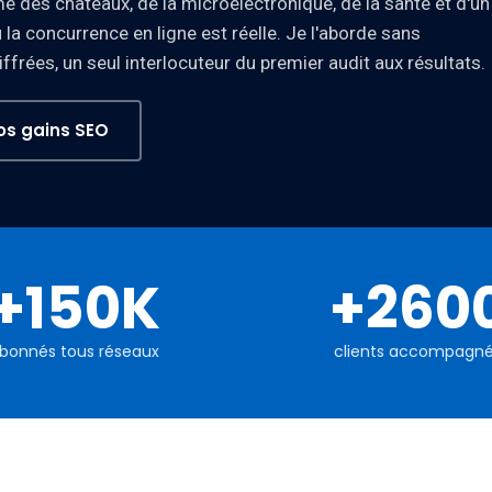
me des châteaux, de la microélectronique, de la santé et d'un
 concurrence en ligne est réelle. Je l'aborde sans
hiffrées, un seul interlocuteur du premier audit aux résultats.
os gains SEO
+150K
+260
bonnés tous réseaux
clients accompagn