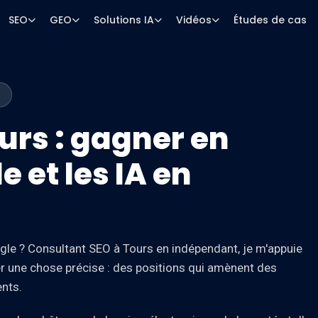
SEO
GEO
Solutions IA
Vidéos
Études de cas
urs : gagner en
e et les IA en
gle ? Consultant SEO à Tours en indépendant, je m'appuie
er une chose précise : des positions qui amènent des
ents.