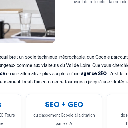
avant de retoucher la moindr
quilibre : un socle technique irréprochable, que Google parcourt
rangeaux comme aux visiteurs du Val de Loire. Que vous cherch
nce
ou une alternative plus souple qu'une
agence SEO
, c'est le
rencement local d'un commerce tourangeau jusqu'à une stratégie
s
SEO + GEO
EO Tours
du classement Google à la citation
de 
ne
par les IA
l