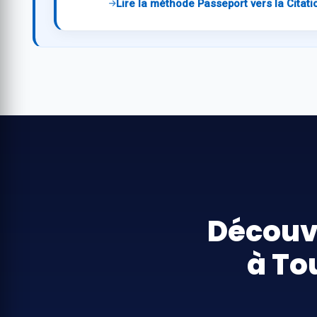
Lire la méthode Passeport vers la Citati
Découv
à To