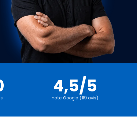
0
4,5/5
és
note Google (119 avis)