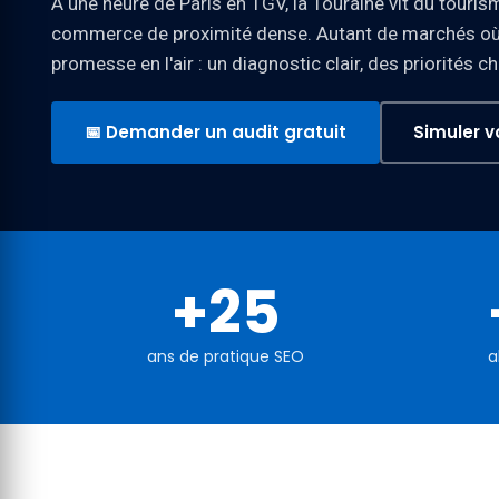
À une heure de Paris en TGV, la Touraine vit du touris
commerce de proximité dense. Autant de marchés où la
promesse en l'air : un diagnostic clair, des priorités c
📅 Demander un audit gratuit
Simuler v
+25
ans de pratique SEO
a