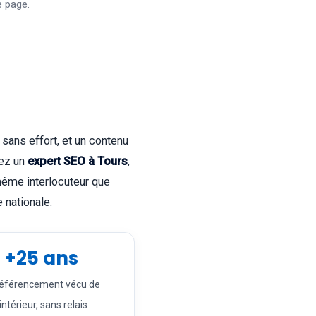
e page.
 sans effort, et un contenu
iez un
expert SEO à Tours
,
 même interlocuteur que
 nationale.
+25 ans
référencement vécu de
'intérieur, sans relais