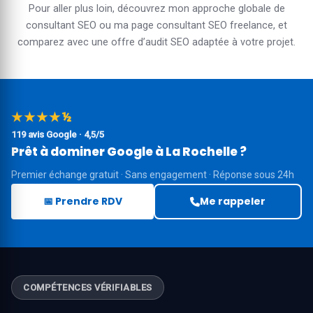
Pour aller plus loin, découvrez mon approche globale de
consultant SEO
ou ma page
consultant SEO freelance
, et
comparez avec une
offre d’audit SEO
adaptée à votre projet.
★★★★½
119 avis Google · 4,5/5
Prêt à dominer Google à La Rochelle ?
Premier échange gratuit · Sans engagement · Réponse sous 24h
📅 Prendre RDV
Me rappeler
COMPÉTENCES VÉRIFIABLES