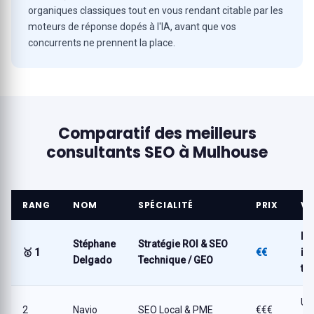
organiques classiques tout en vous rendant citable par les
moteurs de réponse dopés à l'IA, avant que vos
concurrents ne prennent la place.
Comparatif des meilleurs
consultants SEO à Mulhouse
RANG
NOM
SPÉCIALITÉ
PRIX
VE
L'
Stéphane
Stratégie ROI & SEO
🥇 1
€€
in
Delgado
Technique / GEO
tri
Un
2
Navio
SEO Local & PME
€€€