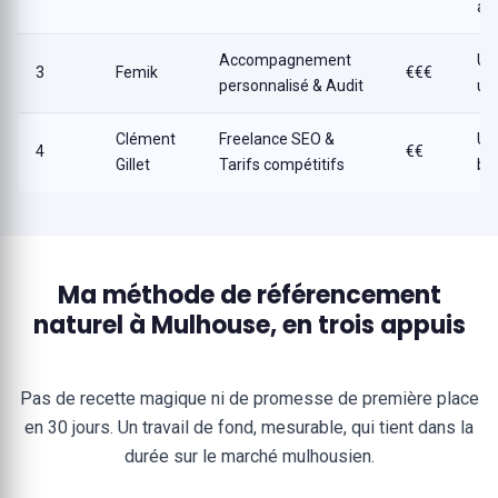
anc
Accompagnement
Un
3
Femik
€€€
personnalisé & Audit
un
Clément
Freelance SEO &
Un
4
€€
Gillet
Tarifs compétitifs
bu
Ma méthode de référencement
naturel à Mulhouse, en trois appuis
Pas de recette magique ni de promesse de première place
en 30 jours. Un travail de fond, mesurable, qui tient dans la
durée sur le marché mulhousien.