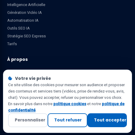
Intelligence Artificielle
Génération Vidéo IA
Automatisation IA
Outils SEO IA
Stratégie SEO Express
Tarifs
À propos
Qui suis-je ?
Votre vie privée
Mes vidéos
Ce site utilise des cookies pour mesurer son audience et proposer
Le Carnet
des contenus et services tiers (vidéos, prise de rendez-vous, avis,
Synthèse SEO/GEO
chat). Vous pouvez accepter, refuser ou personnaliser vos choix.
Me contacter
En savoir plus dans notre
politique cookies
et notre
politique de
confidentialité
.
Mentions légales
Personnaliser
Tout refuser
Tout accepter
Newsletter