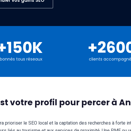
muler vos gains SEO
+150K
+260
bonnés tous réseaux
clients accompagn
st votre profil pour percer à An
 prioriser le SEO local et la captation des recherches à forte i
rs liés au tourisme et aux services de proximité. Une PME ou u