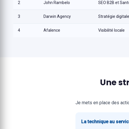
2
John Rambelo
SEO B2B et Sant
3
Darwin Agency
Stratégie digital
4
Afalence
Visibilité locale
Une st
Je mets en place des actio
La technique au servi