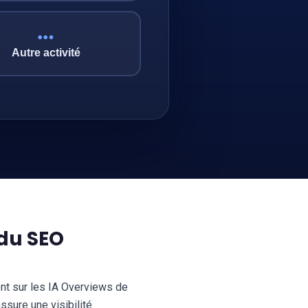
Autre activité
 du SEO
nt sur les IA Overviews de
sure une visibilité