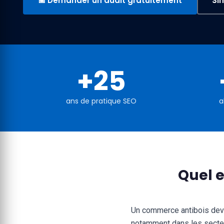
📅 Demander un audit gratuitement
Si
+25
ans de pratique SEO
a
Quel e
Un commerce antibois devra
notamment dans les secteu