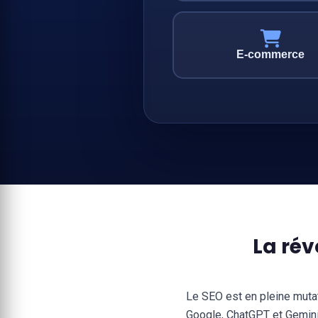
E-commerce
La rév
Le SEO est en pleine muta
Google, ChatGPT et Gemini