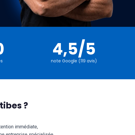
0
4,5/5
és
note Google (119 avis)
tibes ?
ntention immédiate,
ne entreprise spécialisée